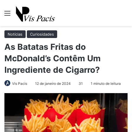
Menu
Pr
Notícias
Curiosidades
As Batatas Fritas do
McDonald’s Contêm Um
Ingrediente de Cigarro?
Vis Pacis
12 de janeiro de 2024
31
1 minuto de leitura