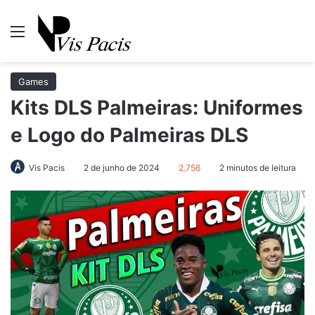
Menu
Pr
Games
Kits DLS Palmeiras: Uniformes
e Logo do Palmeiras DLS
Vis Pacis
2 de junho de 2024
2.756
2 minutos de leitura