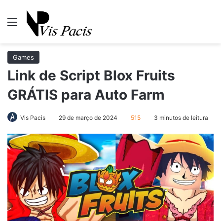
Menu
Pr
Games
Link de Script Blox Fruits
GRÁTIS para Auto Farm
Vis Pacis
29 de março de 2024
515
3 minutos de leitura