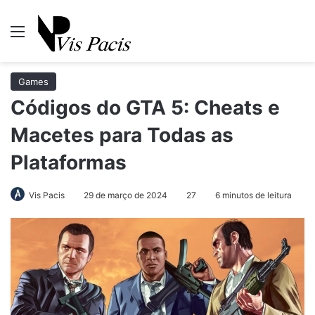
Menu
Pr
Games
Códigos do GTA 5: Cheats e
Macetes para Todas as
Plataformas
Vis Pacis
29 de março de 2024
27
6 minutos de leitura