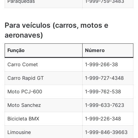
Paraquedas
1-999-759-3483
Para veículos (carros, motos e
aeronaves)
Função
Número
Carro Comet
1-999-266-38
Carro Rapid GT
1-999-727-4348
Moto PCJ-600
1-999-762-538
Moto Sanchez
1-999-633-7623
Bicicleta BMX
1-999-226-348
Limousine
1-999-846-39663