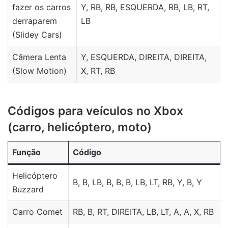
fazer os carros
Y, RB, RB, ESQUERDA, RB, LB, RT,
derraparem
LB
(Slidey Cars)
Câmera Lenta
Y, ESQUERDA, DIREITA, DIREITA,
(Slow Motion)
X, RT, RB
Códigos para veículos no Xbox
(carro, helicóptero, moto)
Função
Código
Helicóptero
B, B, LB, B, B, B, LB, LT, RB, Y, B, Y
Buzzard
Carro Comet
RB, B, RT, DIREITA, LB, LT, A, A, X, RB