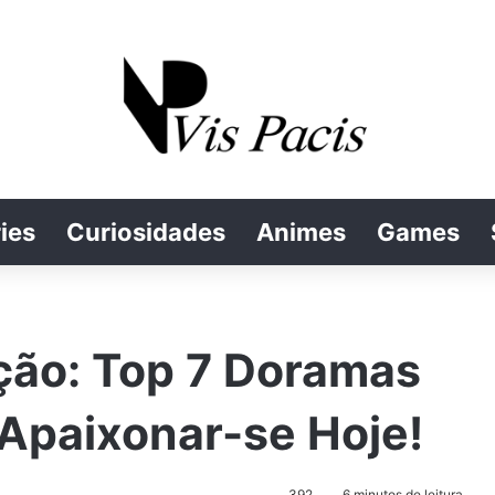
ies
Curiosidades
Animes
Games
ão: Top 7 Doramas
e Apaixonar-se Hoje!
392
6 minutos de leitura