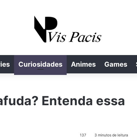
ies
Curiosidades
Animes
Games
Bafuda? Entenda essa
137
3 minutos de leitura