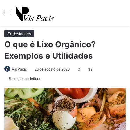
Menu
Pr
Curiosidades
O que é Lixo Orgânico?
Exemplos e Utilidades
Vis Pacis
26 de agosto de 2023
0
32
6 minutos de leitura