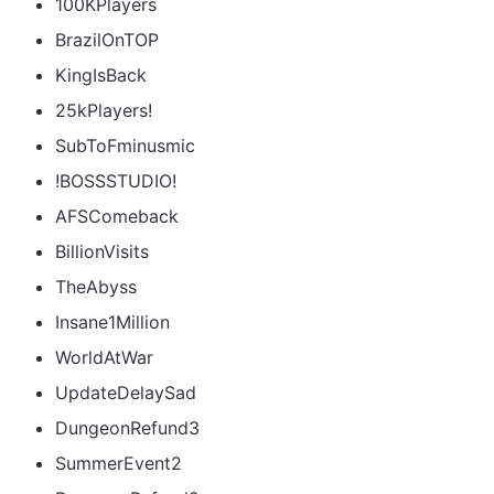
100KPlayers
BrazilOnTOP
KingIsBack
25kPlayers!
SubToFminusmic
!BOSSSTUDIO!
AFSComeback
BillionVisits
TheAbyss
Insane1Million
WorldAtWar
UpdateDelaySad
DungeonRefund3
SummerEvent2