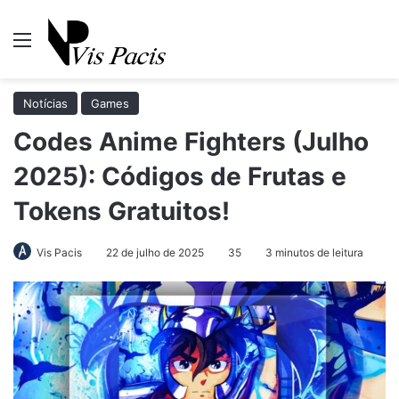
Menu
Pr
Notícias
Games
Codes Anime Fighters (Julho
2025): Códigos de Frutas e
Tokens Gratuitos!
Vis Pacis
22 de julho de 2025
35
3 minutos de leitura