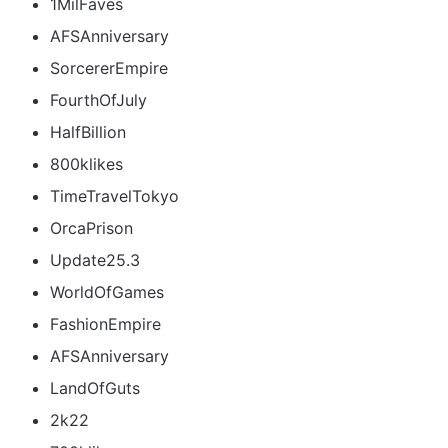
1MilFaves
AFSAnniversary
SorcererEmpire
FourthOfJuly
HalfBillion
800klikes
TimeTravelTokyo
OrcaPrison
Update25.3
WorldOfGames
FashionEmpire
AFSAnniversary
LandOfGuts
2k22