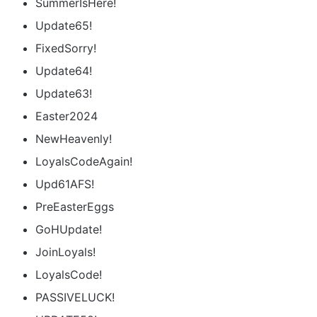
SummerIsHere!
Update65!
FixedSorry!
Update64!
Update63!
Easter2024
NewHeavenly!
LoyalsCodeAgain!
Upd61AFS!
PreEasterEggs
GoHUpdate!
JoinLoyals!
LoyalsCode!
PASSIVELUCK!