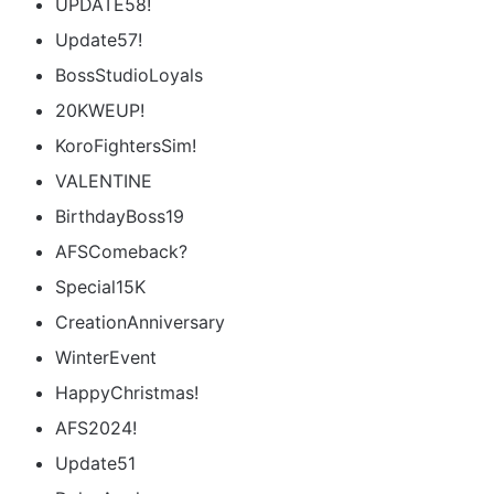
UPDATE58!
Update57!
BossStudioLoyals
20KWEUP!
KoroFightersSim!
VALENTINE
BirthdayBoss19
AFSComeback?
Special15K
CreationAnniversary
WinterEvent
HappyChristmas!
AFS2024!
Update51