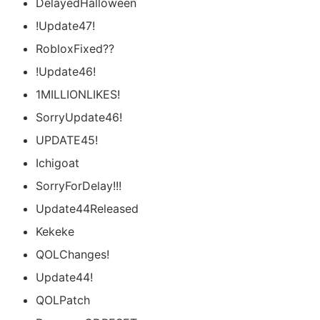
DelayedHalloween
!Update47!
RobloxFixed??
!Update46!
1MILLIONLIKES!
SorryUpdate46!
UPDATE45!
Ichigoat
SorryForDelay!!!
Update44Released
Kekeke
QOLChanges!
Update44!
QOLPatch