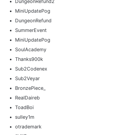
DungeonRefund2
MiniUpdatePog
DungeonRefund
SummerEvent
MiniUpdatePog
SoulAcademy
Thanks900k
Sub2Codenex
Sub2Veyar
BronzePiece_
RealDaireb
ToadBoi
sulley1m
otrademark