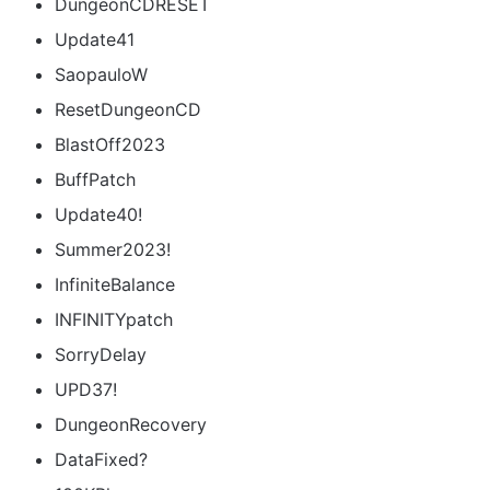
DungeonCDRESET
Update41
SaopauloW
ResetDungeonCD
BlastOff2023
BuffPatch
Update40!
Summer2023!
InfiniteBalance
INFINITYpatch
SorryDelay
UPD37!
DungeonRecovery
DataFixed?