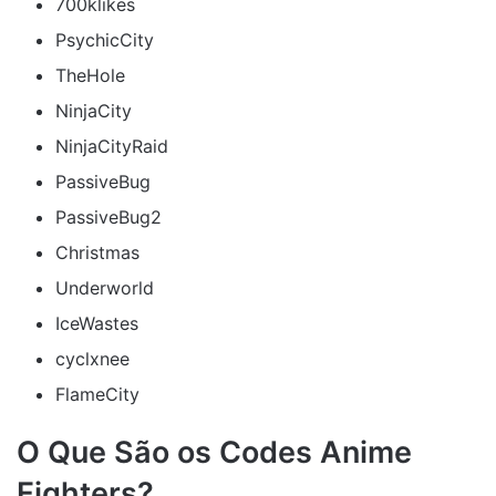
700klikes
PsychicCity
TheHole
NinjaCity
NinjaCityRaid
PassiveBug
PassiveBug2
Christmas
Underworld
IceWastes
cyclxnee
FlameCity
O Que São os Codes Anime
Fighters?