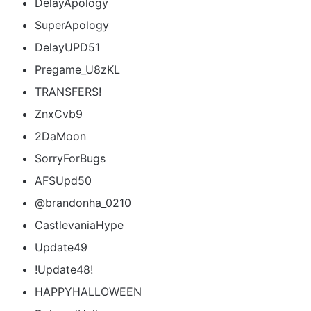
DelayApology
SuperApology
DelayUPD51
Pregame_U8zKL
TRANSFERS!
ZnxCvb9
2DaMoon
SorryForBugs
AFSUpd50
@brandonha_0210
CastlevaniaHype
Update49
!Update48!
HAPPYHALLOWEEN