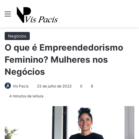
Menu
Pr
Negócios
O que é Empreendedorismo
Feminino? Mulheres nos
Negócios
Vis Pacis
23 de julho de 2023
0
8
4 minutos de leitura