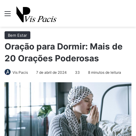
Menu
Pr
Bem Estar
Oração para Dormir: Mais de
20 Orações Poderosas
Vis Pacis
7 de abril de 2024
33
8 minutos de leitura