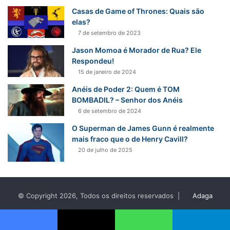
Casas de Game of Thrones: Quais são
elas?
7 de setembro de 2023
Jason Momoa é Morador de Rua? Ele
Respondeu!
15 de janeiro de 2024
Anéis de Poder 2: Quem é TOM
BOMBADIL? – Senhor dos Anéis
6 de setembro de 2024
O Superman de James Gunn é realmente
mais fraco que o de Henry Cavill?
20 de julho de 2025
© Copyright 2026, Todos os direitos reservados |
Adaga
Digital
Política de privacidade
Termos de Uso
Sobre Nós
Contato
Facebook
X
WhatsApp
Telegram