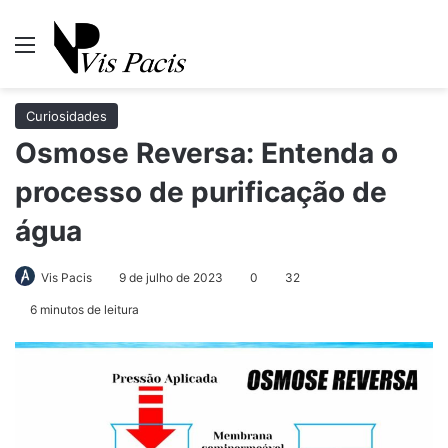
Menu
Pr
Curiosidades
Osmose Reversa: Entenda o
processo de purificação de
água
Vis Pacis
9 de julho de 2023
0
32
6 minutos de leitura